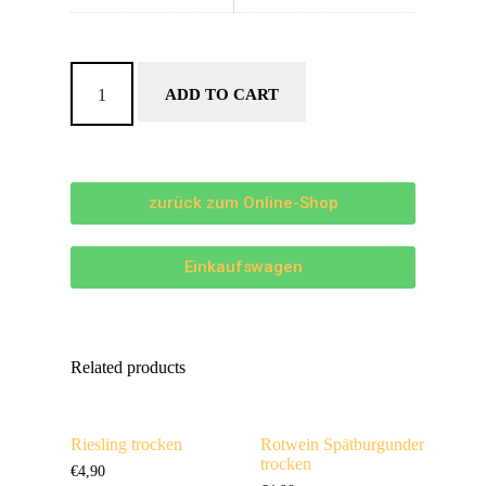
ADD TO CART
zurück zum Online-Shop
Einkaufswagen
Related products
Riesling trocken
Rotwein Spätburgunder
trocken
€
4,90