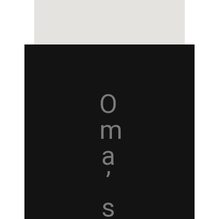
O
m
a
’
s