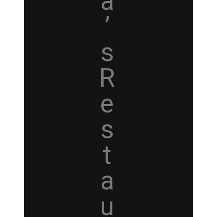
a
’
s
R
e
s
t
a
u