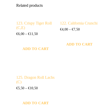
Related products
123. Crispy Tiger Roll
122. California Crunchi
(C,E)
€
4,00
–
€
7,50
€
6,00
–
€
11,50
ADD TO CART
ADD TO CART
125. Dragon Roll Lachs
(C)
€
5,50
–
€
10,50
ADD TO CART