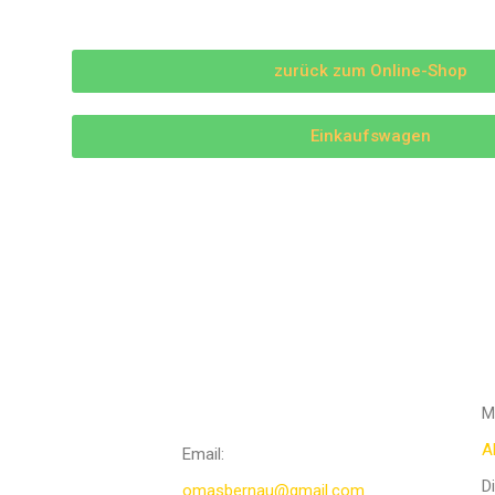
zurück zum Online-Shop
Einkaufswagen
Ö
KONTAKTIERE
UNS
M
A
Email:
D
omasbernau@gmail.com