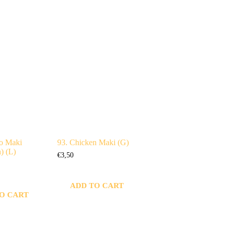
o Maki
93. Chicken Maki (G)
) (L)
€
3,50
ADD TO CART
O CART