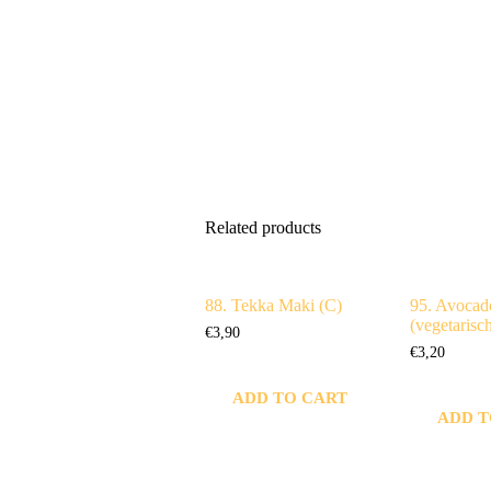
Related products
88. Tekka Maki (C)
95. Avocad
(vegetarisch
€
3,90
€
3,20
ADD TO CART
ADD T