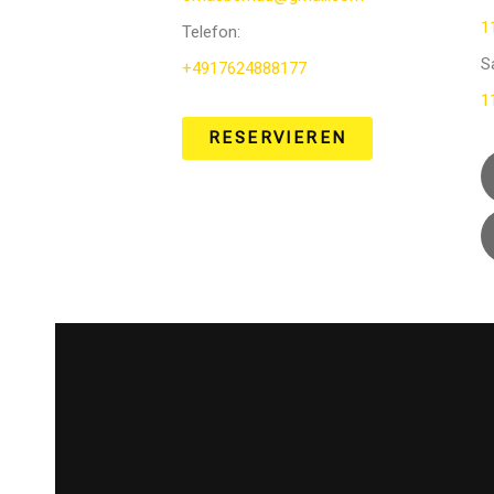
1
Telefon
:
S
+4917624888177
1
RESERVIEREN