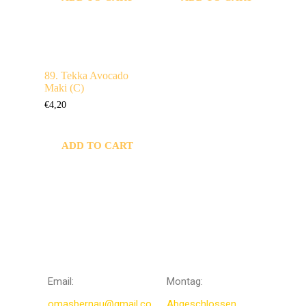
89. Tekka Avocado
Maki (C)
€
4,20
ADD TO CART
KONTAKTIERE
Öffnungszeit
UNS
en
Email:
Montag:
omasbernau@gmail.co
Abgeschlossen