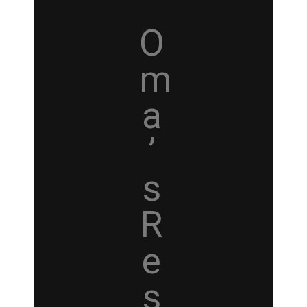
O
m
a
’
s
R
e
s