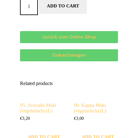
ADD TO CART
zurück zum Online-Shop
Einkaufswagen
Related products
95. Avocado Maki
96. Kappa Maki
(vegetarisch) (L)
(vegetarisch) (L)
€
3,20
€
3,00
ADD TO CART
ADD TO CART