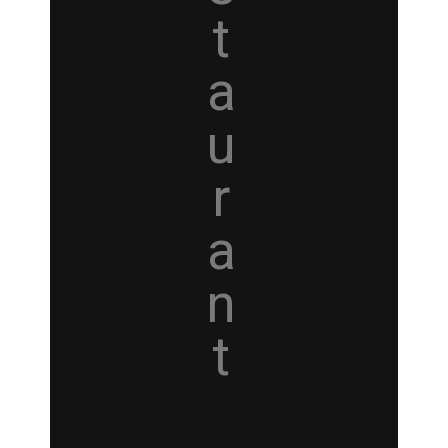
t
a
u
r
a
n
t