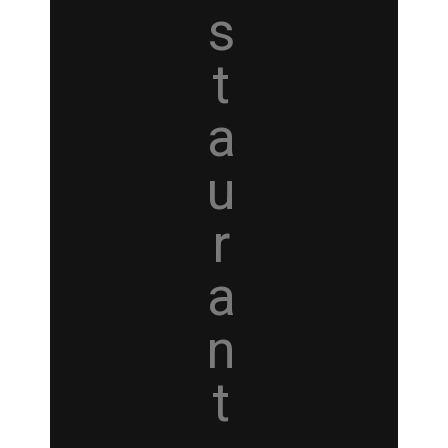
s
t
a
u
r
a
n
t