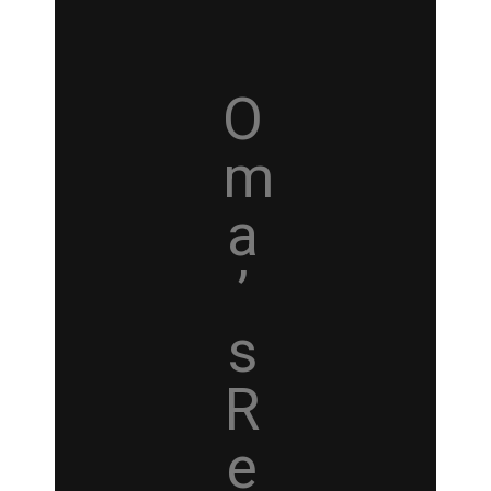
O
m
a
’
s
R
e