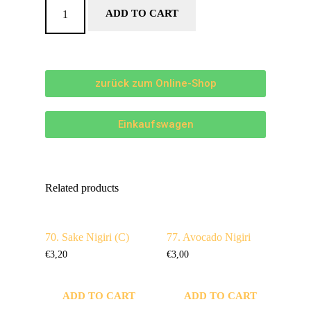
ADD TO CART
zurück zum Online-Shop
Einkaufswagen
Related products
70. Sake Nigiri (C)
77. Avocado Nigiri
€
3,20
€
3,00
ADD TO CART
ADD TO CART