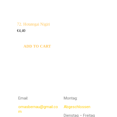
72. Hotategai Nigiri
€
4,40
ADD TO CART
KONTAKTIERE
Öffnungszeit
UNS
en
Email:
Montag:
omasbernau@gmail.co
Abgeschlossen
m
Dienstag – Freitag