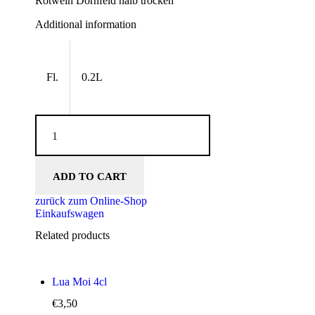
Rotwein Dornfeld halb trocken
Additional information
Fl.
0.2L
Rotwein Dornfeld halb trocken quantity
ADD TO CART
zurück zum Online-Shop
Einkaufswagen
Related products
Lua Moi 4cl
€
3,50