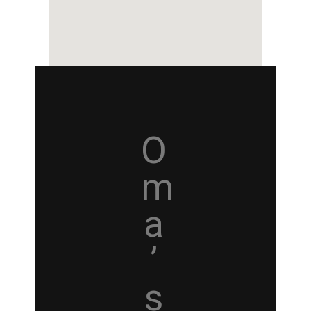
O
m
a
’
s