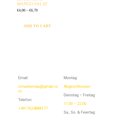
MANGO SALAT
€
4,00
–
€
6,70
ADD TO CART
KONTAKTIERE
Öffnungszeit
UNS
en
Email:
Montag:
omasbernau@gmail.co
Abgeschlossen
m
Dienstag – Freitag
Telefon
:
11:00 – 22:00
+4917624888177
Sa., So. & Feiertag