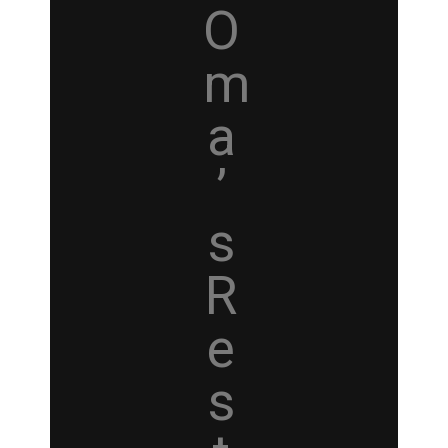
O
m
a
’
s
R
e
s