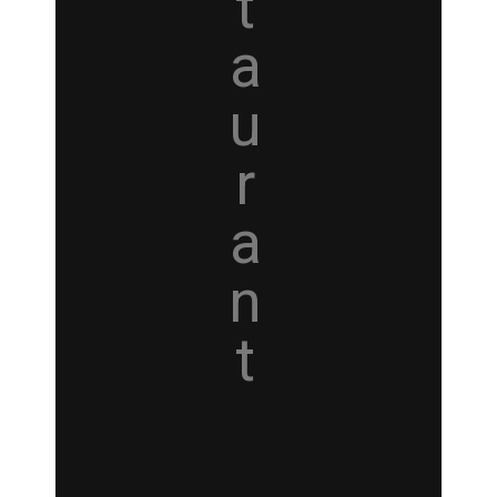
t
a
u
r
a
n
t