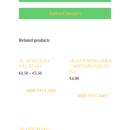
Einkaufswagen
Related products
21. AVOCADO
18. GOI RONG BIEN
SALAT (H)
– SEETANGSALAT
(L)
€
4,50
–
€
5,50
€
4,00
ADD TO CART
ADD TO CART
20. GOI XOAI –