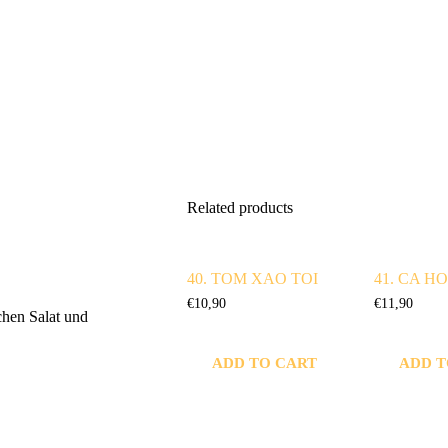
Related products
40. TOM XAO TOI
41. CA H
€
10,90
€
11,90
chen Salat und
ADD TO CART
ADD T