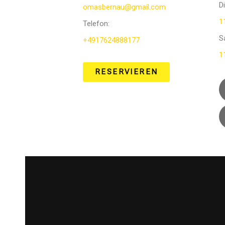
D
omasbernau@gmail.com
1
Telefon
:
S
+4917624888177
1
RESERVIEREN