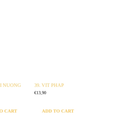
OI NUONG
39. VIT PHAP
€
13,90
O CART
ADD TO CART