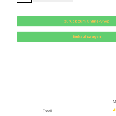
zurück zum Online-Shop
Einkaufswagen
Ö
KONTAKTIERE
UNS
M
A
Email: