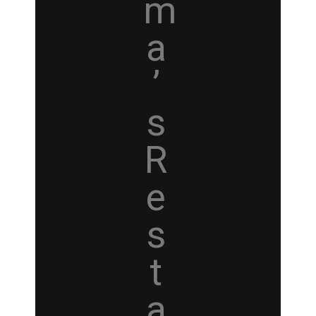
m
a
’
s
R
e
s
t
a