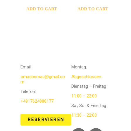
ADD TO CART
ADD TO CART
KONTAKTIERE
Öffnungszeit
UNS
en
Email:
Montag:
omasbernau@gmail.co
Abgeschlossen
m
Dienstag – Freitag
Telefon
:
11:00 – 22:00
+4917624888177
Sa., So. & Feiertag
11:30 – 22:00
RESERVIEREN