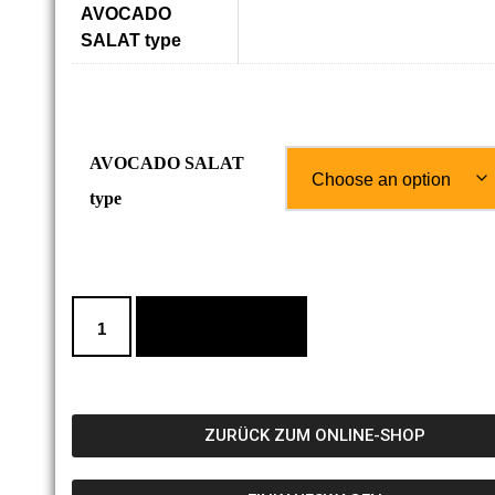
AVOCADO
Bio Tofu (M), Garnelen (E)
SALAT type
AVOCADO SALAT
type
ADD TO CART
ZURÜCK ZUM ONLINE-SHOP