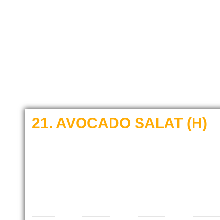
21. AVOCADO SALAT (H)
€
4,50
–
€
5,50
Pikanter Avocado, Koriander Salat mit Gurken, Möhren, T
und Cashewnüssen mit: