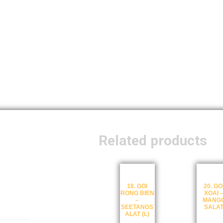
Related products
18. GOI
20. GO
omaten
RONG BIEN
XOAI 
–
MANG
SEETANGS
SALA
ALAT (L)