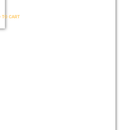
,70
 TO CART