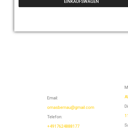
EINKAUFSWAGEN
Ö
KONTAKTIERE
UNS
M
A
Email:
D
omasbernau@gmail.com
1
Telefon
:
S
+4917624888177