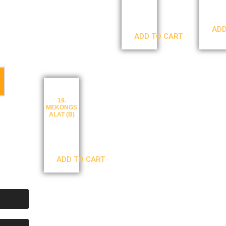
€
4,00
–
€
6
€
4,00
ADD
ADD TO CART
19.
MEKONGS
ALAT (B)
€
4,00
–
€
6,00
ADD TO CART