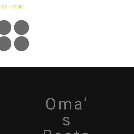
1:30 – 22:00
Oma’
s