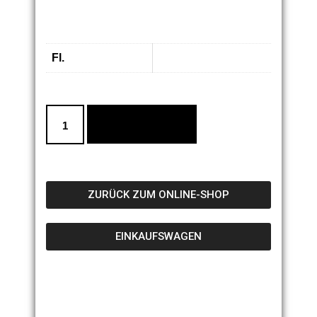
AsahiBier Japanisches Bier (D)
Fl.
0.33L
ADD TO CART
ZURÜCK ZUM ONLINE-SHOP
EINKAUFSWAGEN