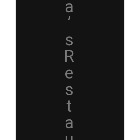
a
’
s
R
e
s
t
a
u