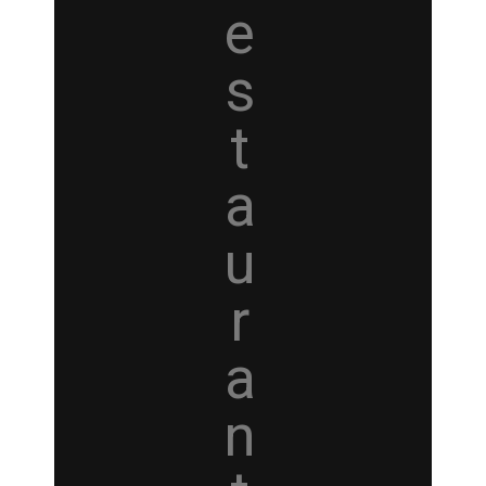
e
s
t
a
u
r
a
n