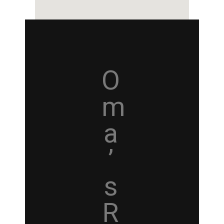
O
m
a
’
s
R